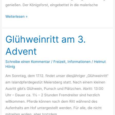
genießen. Der Königsforst, eingebettet in die malerische
Weiterlesen »
Glühweinritt am 3.
Glühweinritt
am
Advent
3.
Advent
Schreibe einen Kommentar
/
Freizeit
,
Informationen
/
Helmut
Hönig
Am Sonntag, dem 17.12. findet unser diesjähriger „Glühweinritt“
am Islandpferdegestüt Meiersberg statt. Nach einem kleinen
Ausritt gibt’s Glühwein, Punsch und Plätzchen. Abritt: 13:00
Uhr – Dauer ca. 1½ – 2 Stunden Fremdreiter sind herzlich
willkommen. Pferde können nach dem Ritt während des
Aufenhalts am Hof untergestellt werden. Für alle, die nicht
mitreiten wollen, aber trotzdem