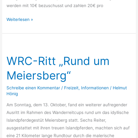
werden mit 10€ bezuschusst und zahlen 20€ pro
Weiterlesen »
WRC-
Ritt
WRC-Ritt „Rund um
„Rund
um
Meiersberg“
Meiersberg“
Schreibe einen Kommentar
/
Freizeit
,
Informationen
/
Helmut
Hönig
Am Sonntag, dem 13. Oktober, fand ein weiterer aufregender
Ausritt im Rahmen des Wanderreitcups rund um das idyllische
Islandpferdegestüt Meiersberg statt. Sechs Reiter,
ausgestattet mit ihren treuen Islandpferden, machten sich auf
eine 21 Kilometer lange Rundtour durch die malerische