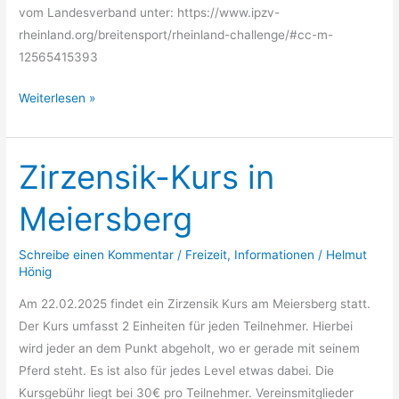
vom Landesverband unter: https://www.ipzv-
rheinland.org/breitensport/rheinland-challenge/#cc-m-
12565415393
Weiterlesen »
Zirzensik-Kurs in
Zirzensik-
Kurs
Meiersberg
in
Meiersberg
Schreibe einen Kommentar
/
Freizeit
,
Informationen
/
Helmut
Hönig
Am 22.02.2025 findet ein Zirzensik Kurs am Meiersberg statt.
Der Kurs umfasst 2 Einheiten für jeden Teilnehmer. Hierbei
wird jeder an dem Punkt abgeholt, wo er gerade mit seinem
Pferd steht. Es ist also für jedes Level etwas dabei. Die
Kursgebühr liegt bei 30€ pro Teilnehmer. Vereinsmitglieder