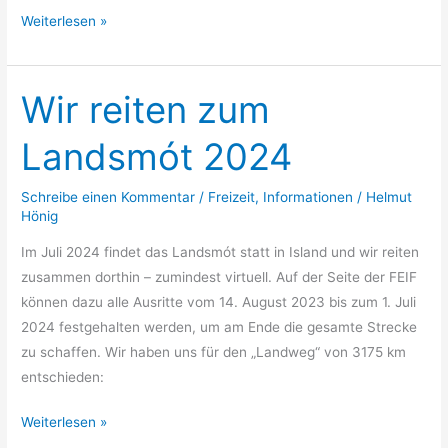
Weiterlesen »
Wir reiten zum
Wir
reiten
Landsmót 2024
zum
Landsmót
Schreibe einen Kommentar
/
Freizeit
,
Informationen
/
Helmut
2024
Hönig
Im Juli 2024 findet das Landsmót statt in Island und wir reiten
zusammen dorthin – zumindest virtuell. Auf der Seite der FEIF
können dazu alle Ausritte vom 14. August 2023 bis zum 1. Juli
2024 festgehalten werden, um am Ende die gesamte Strecke
zu schaffen. Wir haben uns für den „Landweg“ von 3175 km
entschieden:
Weiterlesen »