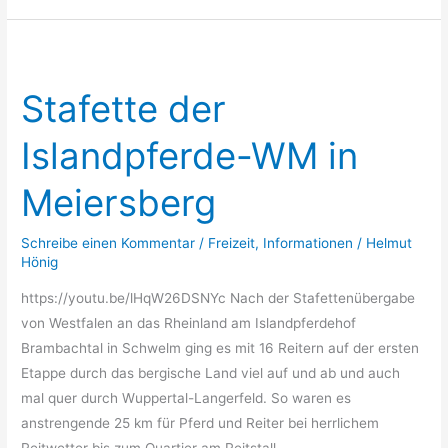
Stafette
der
Stafette der
Islandpferde-
WM
Islandpferde-WM in
in
Meiersberg
Meiersberg
Schreibe einen Kommentar
/
Freizeit
,
Informationen
/
Helmut
Hönig
https://youtu.be/lHqW26DSNYc Nach der Stafettenübergabe
von Westfalen an das Rheinland am Islandpferdehof
Brambachtal in Schwelm ging es mit 16 Reitern auf der ersten
Etappe durch das bergische Land viel auf und ab und auch
mal quer durch Wuppertal-Langerfeld. So waren es
anstrengende 25 km für Pferd und Reiter bei herrlichem
Reitwetter bis zum Quartier am Reitstall