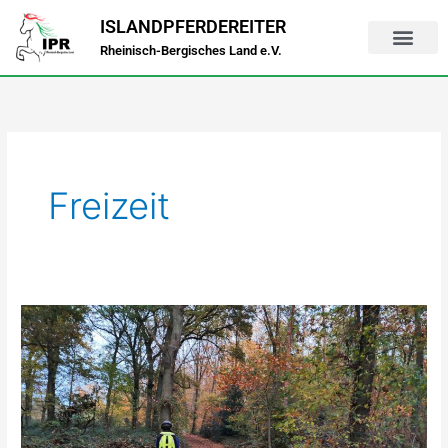
Zum
ISLANDPFERDEREITER
Inhalt
Rheinisch-Bergisches Land e.V.
springen
Freizeit
Rheinland-
Challenge
2026