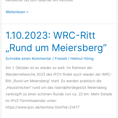
Weiterlesen »
1.10.2023: WRC-Ritt
1.10.2023:
WRC-
„Rund um Meiersberg“
Ritt
„Rund
Schreibe einen Kommentar
/
Freizeit
/
Helmut Hönig
um
Meiersberg“
Am 1. Oktober ist es wieder so weit: Im Rahmen der
Wanderreitwoche 2023 des IPZV findet auch wieder der WRC-
Ritt „Rund um Meiersberg“ statt. Es werden praktisch die
„Hausstrecken“ rund um das Islandpferdegestüt Meiersberg
verknüpft zu einer schönen Runde von ca. 22 km. Mehr Details
im IPVZ-Terminkalender unter:
https://www.ipzv.de/termine.html?id=21477