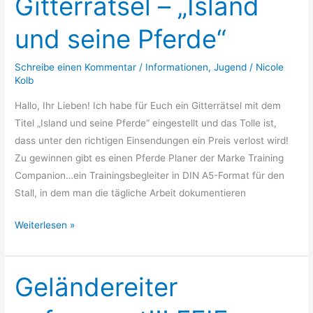
Gitterrätsel – „Island
–
und seine Pferde“
„Island
und
Schreibe einen Kommentar
/
Informationen
,
Jugend
/
Nicole
seine
Kolb
Pferde“
Hallo, Ihr Lieben! Ich habe für Euch ein Gitterrätsel mit dem
Titel „Island und seine Pferde“ eingestellt und das Tolle ist,
dass unter den richtigen Einsendungen ein Preis verlost wird!
Zu gewinnen gibt es einen Pferde Planer der Marke Training
Companion…ein Trainingsbegleiter in DIN A5-Format für den
Stall, in dem man die tägliche Arbeit dokumentieren
Weiterlesen »
Geländereiter
Geländereiter
aufgepasst!!!