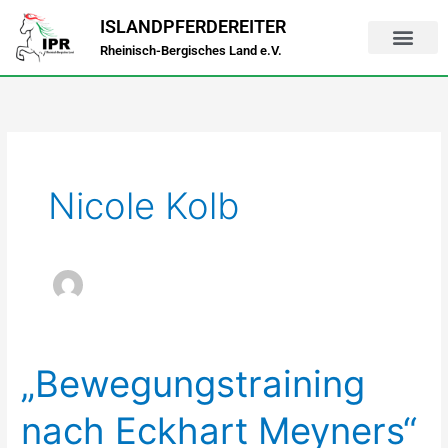
Zum
ISLANDPFERDEREITER
Inhalt
Rheinisch-Bergisches Land e.V.
springen
Nicole Kolb
„Bewegungstraining
„Bewegungstraining
nach
nach Eckhart Meyners“
Eckhart
Meyners“