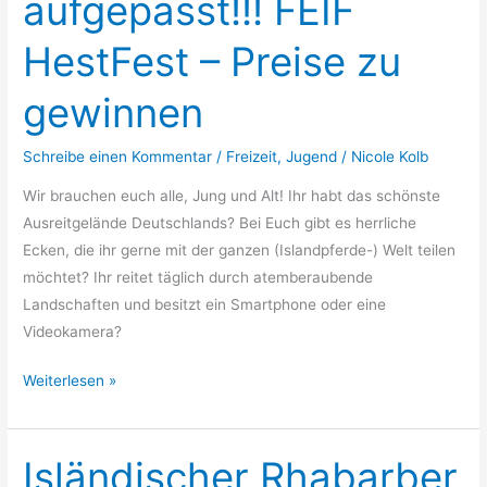
aufgepasst!!! FEIF
FEIF
HestFest
HestFest – Preise zu
–
Preise
gewinnen
zu
gewinnen
Schreibe einen Kommentar
/
Freizeit
,
Jugend
/
Nicole Kolb
Wir brauchen euch alle, Jung und Alt! Ihr habt das schönste
Ausreitgelände Deutschlands? Bei Euch gibt es herrliche
Ecken, die ihr gerne mit der ganzen (Islandpferde-) Welt teilen
möchtet? Ihr reitet täglich durch atemberaubende
Landschaften und besitzt ein Smartphone oder eine
Videokamera?
Weiterlesen »
Isländischer Rhabarber
Isländischer