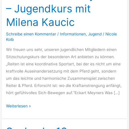
– Jugendkurs mit
–
Jugendkurs
Milena Kaucic
mit
Milena
Schreibe einen Kommentar
/
Informationen
,
Jugend
/
Nicole
Kaucic
Kolb
Wir freuen uns sehr, unseren jugendlichen Mitgliedern einen
Sitzschulungskurs der besonderen Art anbieten zu können.
„Reiten ist eine koordinative Sportart, bei der es nicht um eine
kraftvolle Auseinandersetzung mit dem Pferd geht, sondern
um das leichte und harmonische Zusammenspiel zwischen
Reiter & Pferd. Erforscht ist: wo die Kraftanstrengung anfängt,
hört gefühlvolles Sich-Bewegen auf.“Eckart Meyners Was […]
Weiterlesen »
Suchsel